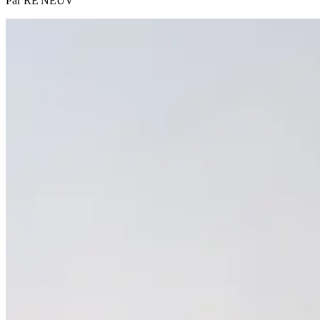
Par
RE'NEUV