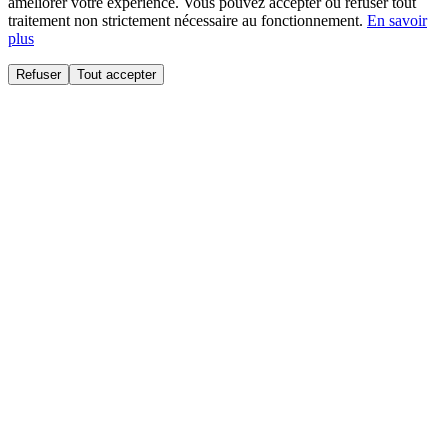
améliorer votre expérience. Vous pouvez accepter ou refuser tout
traitement non strictement nécessaire au fonctionnement.
En savoir
plus
Refuser
Tout accepter