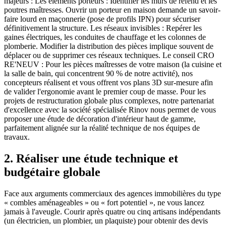
majeurs : Les éléments porteurs : Identifier les murs de refend et les
poutres maîtresses. Ouvrir un porteur en maison demande un savoir-
faire lourd en maçonnerie (pose de profils IPN) pour sécuriser
définitivement la structure. Les réseaux invisibles : Repérer les
gaines électriques, les conduites de chauffage et les colonnes de
plomberie. Modifier la distribution des pièces implique souvent de
déplacer ou de supprimer ces réseaux techniques. Le conseil CRO
RE'NEUV : Pour les pièces maîtresses de votre maison (la cuisine et
la salle de bain, qui concentrent 90 % de notre activité), nos
concepteurs réalisent et vous offrent vos plans 3D sur-mesure afin
de valider l'ergonomie avant le premier coup de masse. Pour les
projets de restructuration globale plus complexes, notre partenariat
d'excellence avec la société spécialisée Rinov nous permet de vous
proposer une étude de décoration d'intérieur haut de gamme,
parfaitement alignée sur la réalité technique de nos équipes de
travaux.
2. Réaliser une étude technique et
budgétaire globale
Face aux arguments commerciaux des agences immobilières du type
« combles aménageables » ou « fort potentiel », ne vous lancez
jamais à l'aveugle. Courir après quatre ou cinq artisans indépendants
(un électricien, un plombier, un plaquiste) pour obtenir des devis