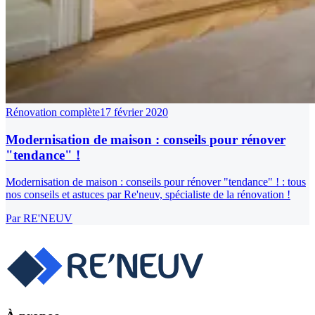
Rénovation complète
17 février 2020
Modernisation de maison : conseils pour rénover
"tendance" !
Modernisation de maison : conseils pour rénover "tendance" ! : tous
nos conseils et astuces par Re'neuv, spécialiste de la rénovation !
Par
RE'NEUV