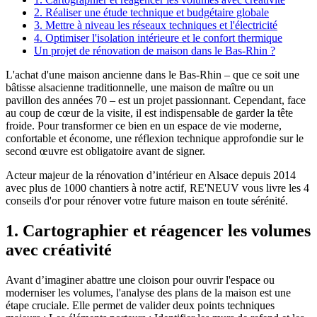
2. Réaliser une étude technique et budgétaire globale
3. Mettre à niveau les réseaux techniques et l'électricité
4. Optimiser l'isolation intérieure et le confort thermique
Un projet de rénovation de maison dans le Bas-Rhin ?
L'achat d'une maison ancienne dans le Bas-Rhin – que ce soit une
bâtisse alsacienne traditionnelle, une maison de maître ou un
pavillon des années 70 – est un projet passionnant. Cependant, face
au coup de cœur de la visite, il est indispensable de garder la tête
froide. Pour transformer ce bien en un espace de vie moderne,
confortable et économe, une réflexion technique approfondie sur le
second œuvre est obligatoire avant de signer.
Acteur majeur de la rénovation d’intérieur en Alsace depuis 2014
avec plus de 1000 chantiers à notre actif, RE'NEUV vous livre les 4
conseils d'or pour rénover votre future maison en toute sérénité.
1. Cartographier et réagencer les volumes
avec créativité
Avant d’imaginer abattre une cloison pour ouvrir l'espace ou
moderniser les volumes, l'analyse des plans de la maison est une
étape cruciale. Elle permet de valider deux points techniques