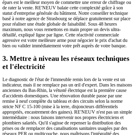
épars est le meilleur moyen de commettre une erreur de chiffrage ou
de rater la vente. RE'NEUV balaie cette complexité grâce à son
statut d'entreprise générale du bâtiment. Notre conseiller technique
basé à notre agence de Strasbourg se déplace gratuitement sur place
pour réaliser une étude globale de faisabilité. Sous 48 heures
maximum, nous vous remettons en main propre un devis ultra-
détaillé, expliqué ligne par ligne. Cette réactivité commerciale
agressive est votre meilleure arme pour négocier le prix d'achat du
bien ou valider immédiatement votre prêt auprès de votre banque.
3. Mettre à niveau les réseaux techniques
et l'électricité
Le diagnostic de l'état de l'immeuble remis lors de la vente est un
indicateur, mais il ne remplace pas un œil d'expert. Dans les maisons
anciennes du Bas-Rhin, la vétusté électrique est la première cause
d'accidents domestiques. Une rénovation durable passe par une
remise à neuf complète du tableau et des circuits selon la norme
stricte NF C 15-100 (mise à la terre, disjoncteurs différentiels
appropriés, encastrement des gaines). RE'NEUV n'est pas un simple
intermédiaire : nous faisons intervenir nos propres électriciens et
plombiers salariés. Qu'il s'agisse de repenser la distribution des
prises ou de remplacer des canalisations sanitaires usagées par des
réseaux PER ou multicouche, nous maîtrisons l'intégralité des